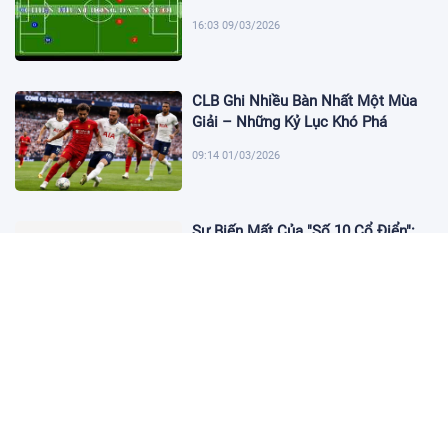
16:03 09/03/2026
CLB Ghi Nhiều Bàn Nhất Một Mùa
Giải – Những Kỷ Lục Khó Phá
09:14 01/03/2026
Sự Biến Mất Của "Số 10 Cổ Điển":
Lời Chia Tay Những Nghệ Sĩ Cuối
Cùng
17:10 19/01/2026
Cập Nhật Tin Chuyển Nhượng
Chelsea nhắm Fermin Lopez
17:09 13/01/2026