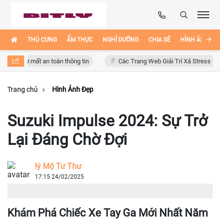
THÚ CƯNG
ẨM THỰC
NGHỈ DƯỠNG
CHIA SẺ
HÌNH ẢNH ĐẸ
 cơ mất an toàn thông tin
Các Trang Web Giải Trí Xả Stress Cực Hay H
Trang chủ
Hình Ảnh Đẹp
Suzuki Impulse 2024: Sự Trở
Lại Đáng Chờ Đợi
lý Mộ Tư Thư
17:15 24/02/2025
Khám Phá Chiếc Xe Tay Ga Mới Nhất Năm