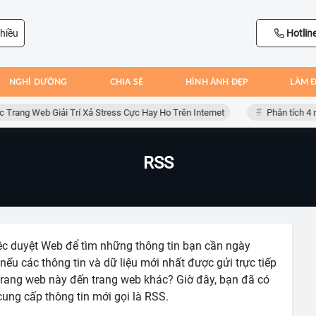
hiều
Hotlin
NGHỈ DƯỠNG
CHIA SẺ
HÌNH ẢNH ĐẸP
LÀM 
Trang Web Giải Trí Xả Stress Cực Hay Ho Trên Internet
Phân tích 4 n
RSS
iệc duyệt Web để tìm những thông tin bạn cần ngày
nếu các thông tin và dữ liệu mới nhất được gửi trực tiếp
ừ trang web này đến trang web khác? Giờ đây, bạn đã có
cung cấp thông tin mới gọi là RSS.