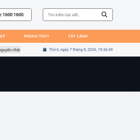
e: 1600 1600
ĐẸP
PHONG THỦY
CÂY CẢNH
guyên nhân dẫn đến thất bại của Bồ Đào Nha
Thứ 6, ngày 7 tháng 8, 2026, 19:36:49
Sai lầm của Kim Seung-gy