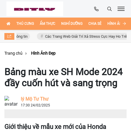
THÚ CƯNG
ẨM THỰC
NGHỈ DƯỠNG
CHIA SẺ
HÌNH ẢNH ĐẸ
 thông tin
Các Trang Web Giải Trí Xả Stress Cực Hay Ho Trên Internet
Trang chủ
Hình Ảnh Đẹp
Bảng màu xe SH Mode 2024
đầy cuốn hút và sang trọng
lý Mộ Tư Thư
17:30 24/02/2025
Giới thiệu về mẫu xe mới của Honda