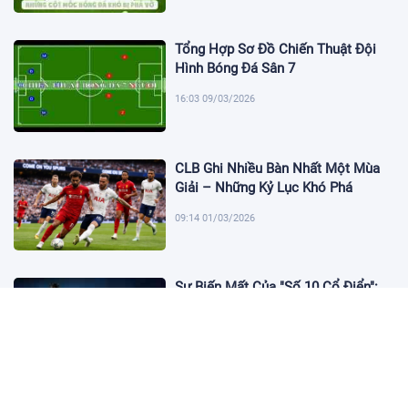
Tổng Hợp Sơ Đồ Chiến Thuật Đội
Hình Bóng Đá Sân 7
16:03 09/03/2026
CLB Ghi Nhiều Bàn Nhất Một Mùa
Giải – Những Kỷ Lục Khó Phá
09:14 01/03/2026
Sự Biến Mất Của "Số 10 Cổ Điển":
Lời Chia Tay Những Nghệ Sĩ Cuối
Cùng
17:10 19/01/2026
Cập Nhật Tin Chuyển Nhượng