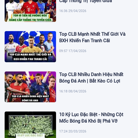
Cấp Thống Trị Tuyến Giữa
16:36 29/04/2026
Top CLB Mạnh Nhất Thế Giới Và
BXH Khiến Fan Tranh Cãi
09:57 17/04/2026
Top CLB Nhiều Danh Hiệu Nhất
Bóng Đá Anh | Bắt Kèo Có Lợi
16:18 08/04/2026
10 Kỷ Lục Đặc Biệt - Những Cột
Mốc Bóng Đá Khó Bị Phá Vỡ
17:24 20/03/2026