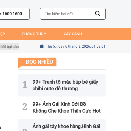
e: 1600 1600
ĐẸP
PHONG THỦY
CÂY CẢNH
i của Bồ Đào Nha
Sai lầm của Kim Seung-gyu trong trận gặp Mexico tạ
Thứ 5, ngày 6 tháng 8, 2026, 01:53:02
ĐỌC NHIỀU
99+ Tranh tô màu búp bê giấy
chibi cute dễ thương
99+ Ảnh Gái Xinh Cởi Đồ
Không Che Khoe Thân Cực Hot
Ảnh gái tây khoe hàng,Hình Gái
o