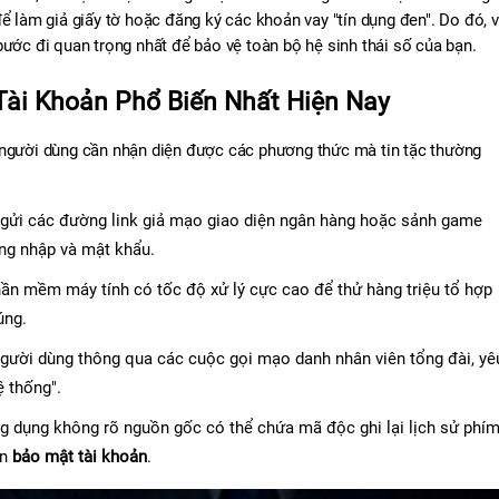
ể làm giả giấy tờ hoặc đăng ký các khoản vay "tín dụng đen". Do đó, vi
bước đi quan trọng nhất để bảo vệ toàn bộ hệ sinh thái số của bạn.
ài Khoản Phổ Biến Nhất Hiện Nay
 người dùng cần nhận diện được các phương thức mà tin tặc thường 
 Hacker gửi các đường link giả mạo giao diện ngân hàng hoặc sảnh game 
ng nhập và mật khẩu.
ần mềm máy tính có tốc độ xử lý cực cao để thử hàng triệu tổ hợp 
úng.
người dùng thông qua các cuộc gọi mạo danh nhân viên tổng đài, yêu
 thống".
g dụng không rõ nguồn gốc có thể chứa mã độc ghi lại lịch sử phím
n 
bảo mật tài khoản
.