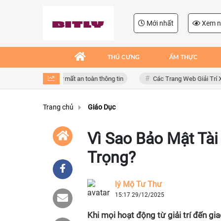
Mới nhất
Xem n
THÚ CƯNG
ẨM THỰC
giả mạo, nguy cơ mất an toàn thông tin
Các Trang Web Giải Trí Xả Stre
Trang chủ
Giáo Dục
Vì Sao Bảo Mật Tà
Trọng?
lý Mộ Tư Thư
15:17 29/12/2025
Khi mọi hoạt động từ giải trí đến g