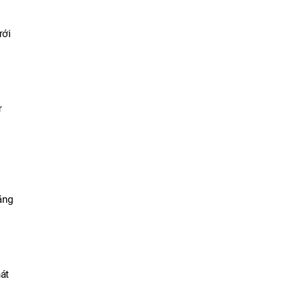
ới 
 
ng 
t 