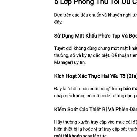
5 Lớp Phòng Thủ Tối Ưu 
Dựa trên các tiêu chuẩn và khuyến nghị từ
đây:
Sử Dụng Mật Khẩu Phức Tạp Và Độ
Tuyệt đối không dùng chung một mật khẩu
thường, số và ký tự đặc biệt. Để thuận ti
Manager) uy tín.
Kích Hoạt Xác Thực Hai Yếu Tố (2fa
Đây là "chốt chặn cuối cùng" trong 
bảo mậ
nhập nếu không có mã code từ ứng dụng Au
Kiểm Soát Các Thiết Bị Và Phiên Đ
Hãy thường xuyên truy cập vào mục cài đặ
hiện thiết bị lạ hoặc vị trí truy cập bất th
mật tài khoản
 ngay lập tức.