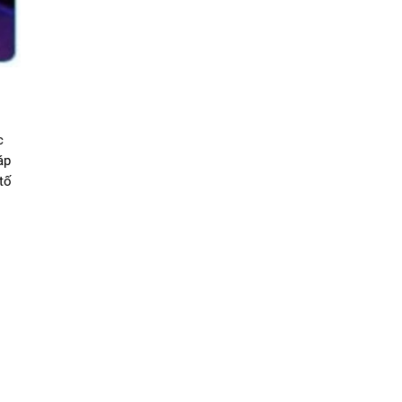
 
p 
ố 