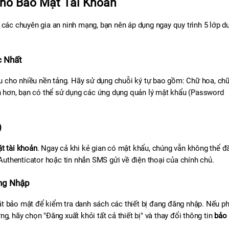
Cho Bảo Mật Tài Khoản
 các chuyên gia an ninh mạng, bạn nên áp dụng ngay quy trình 5 lớp dư
c Nhất
 cho nhiều nền tảng. Hãy sử dụng chuỗi ký tự bao gồm: Chữ hoa, chữ
ện hơn, bạn có thể sử dụng các ứng dụng quản lý mật khẩu (Password 
)
t tài khoản
. Ngay cả khi kẻ gian có mật khẩu, chúng vẫn không thể đă
thenticator hoặc tin nhắn SMS gửi về điện thoại của chính chủ.
ăng Nhập
t bảo mật để kiểm tra danh sách các thiết bị đang đăng nhập. Nếu phá
ường, hãy chọn "Đăng xuất khỏi tất cả thiết bị" và thay đổi thông tin 
bảo 