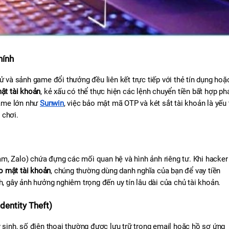
hính
ử và sảnh game đổi thưởng đều liên kết trực tiếp với thẻ tín dụng hoặc
ật tài khoản
, kẻ xấu có thể thực hiện các lệnh chuyển tiền bất hợp phá
game lớn như 
Sunwin
, việc bảo mật mã OTP và két sắt tài khoản là yếu t
 chơi.
m, Zalo) chứa đựng các mối quan hệ và hình ảnh riêng tư. Khi hacker 
o mật tài khoản
, chúng thường dùng danh nghĩa của bạn để vay tiền 
h, gây ảnh hưởng nghiêm trọng đến uy tín lâu dài của chủ tài khoản.
entity Theft)
nh, số điện thoại thường được lưu trữ trong email hoặc hồ sơ ứng 