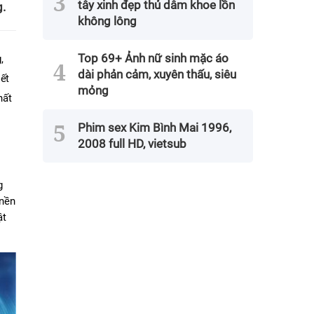
tây xinh đẹp thủ dâm khoe lồn
g.
không lông
Top 69+ Ảnh nữ sinh mặc áo
 
dài phản cảm, xuyên thấu, siêu
ết 
mỏng
ất 
Phim sex Kim Bình Mai 1996,
2008 full HD, vietsub
 
nền 
t 