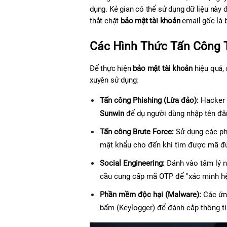
dụng. Kẻ gian có thể sử dụng dữ liệu này đ
thắt chặt 
bảo mật tài khoản
 email gốc là 
Các Hình Thức Tấn Công T
Để thực hiện 
bảo mật tài khoản
 hiệu quả,
xuyên sử dụng:
Tấn công Phishing (Lừa đảo):
Sunwin
 để dụ người dùng nhập tên đă
Tấn công Brute Force:
 Sử dụng các ph
mật khẩu cho đến khi tìm được mã đ
Social Engineering:
 Đánh vào tâm lý 
cầu cung cấp mã OTP để "xác minh hệ
Phần mềm độc hại (Malware):
 Các ứn
bấm (Keylogger) để đánh cắp thông ti