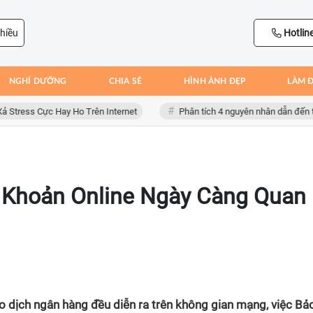
hiều
Hotlin
NGHỈ DƯỠNG
CHIA SẺ
HÌNH ẢNH ĐẸP
LÀM 
ss Cực Hay Ho Trên Internet
Phân tích 4 nguyên nhân dẫn đến thất bạ
i Khoản Online Ngày Càng Quan
iao dịch ngân hàng đều diễn ra trên không gian mạng, việc Bả