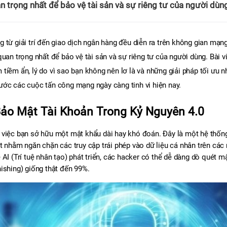
n trọng nhất để bảo vệ tài sản và sự riêng tư của người dùn
 từ giải trí đến giao dịch ngân hàng đều diễn ra trên không gian mạng,
quan trọng nhất để bảo vệ tài sản và sự riêng tư của người dùng. Bài vi
iềm ẩn, lý do vì sao bạn không nên lơ là và những giải pháp tối ưu nh
ước các cuộc tấn công mạng ngày càng tinh vi hiện nay.
ảo Mật Tài Khoản Trong Kỷ Nguyên 4.0
à việc bạn sở hữu một mật khẩu dài hay khó đoán. Đây là một hệ thống
t nhằm ngăn chặn các truy cập trái phép vào dữ liệu cá nhân trên các 
AI (Trí tuệ nhân tạo) phát triển, các hacker có thể dễ dàng dò quét mậ
ishing) giống thật đến 99%.