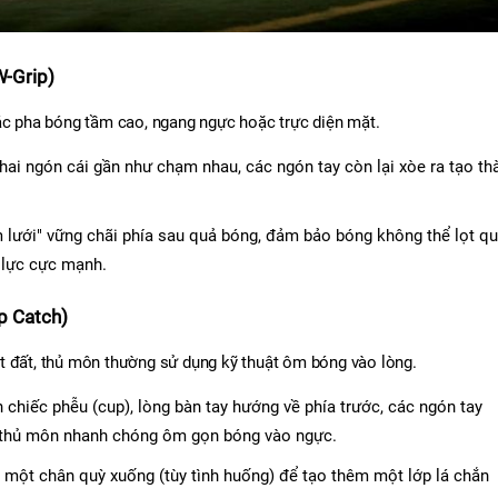
W-Grip)
các pha bóng tầm cao, ngang ngực hoặc trực diện mặt.
hai ngón cái gần như chạm nhau, các ngón tay còn lại xòe ra tạo thà
 lưới" vững chãi phía sau quả bóng, đảm bảo bóng không thể lọt qu
i lực cực mạnh.
p Catch)
t đất, thủ môn thường sử dụng kỹ thuật ôm bóng vào lòng.
h chiếc phễu (cup), lòng bàn tay hướng về phía trước, các ngón tay 
, thủ môn nhanh chóng ôm gọn bóng vào ngực.
 một chân quỳ xuống (tùy tình huống) để tạo thêm một lớp lá chắn 