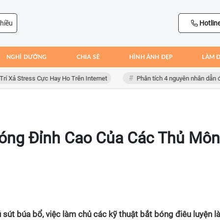
hiều
Hotlin
NGHỈ DƯỠNG
CHIA SẺ
HÌNH ẢNH ĐẸP
LÀM 
Stress Cực Hay Ho Trên Internet
Phân tích 4 nguyên nhân dẫn đến thấ
Bóng Đỉnh Cao Của Các Thủ Môn
sút búa bổ, việc làm chủ các kỹ thuật bắt bóng điêu luyện l