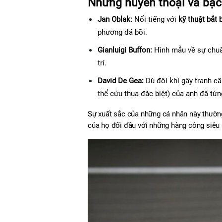
Những huyền thoại và bậc 
Jan Oblak:
 Nổi tiếng với 
kỹ thuật bắt 
phương đá bồi.
Gianluigi Buffon:
 Hình mẫu về sự chuẩ
trí.
David De Gea:
 Dù đôi khi gây tranh c
thể cứu thua đặc biệt) của anh đã từ
Sự xuất sắc của những cá nhân này thường
của họ đối đầu với những hàng công siêu