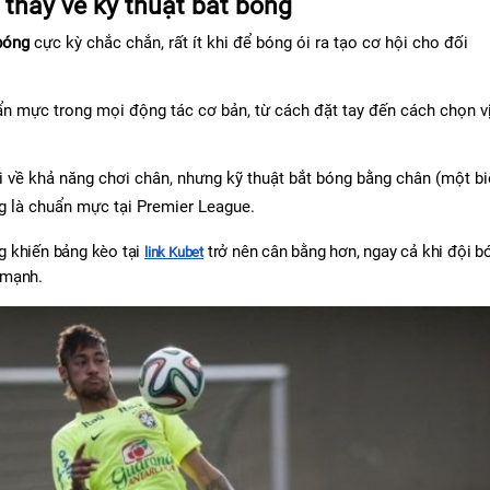
thầy về kỹ thuật bắt bóng
bóng
 cực kỳ chắc chắn, rất ít khi để bóng ói ra tạo cơ hội cho đối 
n mực trong mọi động tác cơ bản, từ cách đặt tay đến cách chọn vị
ãi về khả năng chơi chân, nhưng kỹ thuật bắt bóng bằng chân (một bi
ng là chuẩn mực tại Premier League.
 khiến bảng kèo tại 
 trở nên cân bằng hơn, ngay cả khi đội bó
link Kubet
 mạnh.