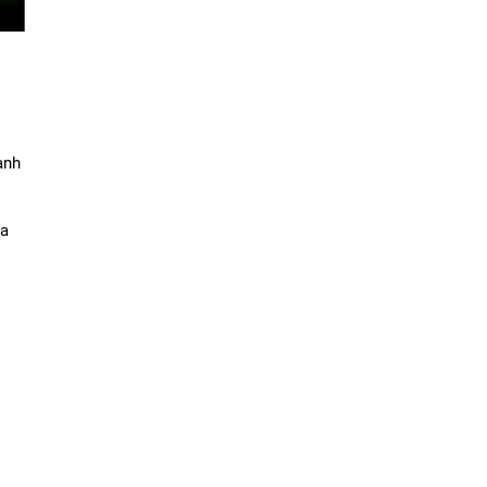
nh 
a 