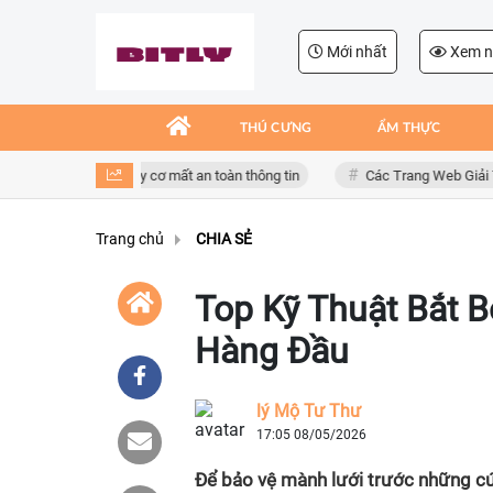
Mới nhất
Xem n
THÚ CƯNG
ẨM THỰC
ụng giả mạo, nguy cơ mất an toàn thông tin
Các Trang Web Giải Trí Xả 
Trang chủ
CHIA SẺ
Top Kỹ Thuật Bắt 
Hàng Đầu
lý Mộ Tư Thư
17:05 08/05/2026
Để bảo vệ mành lưới trước những cú 