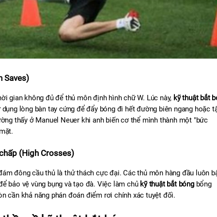
n Saves)
hời gian không đủ để thủ môn định hình chữ W. Lúc này, 
kỹ thuật bắt 
ử dụng lòng bàn tay cứng để đẩy bóng đi hết đường biên ngang hoặc tậ
ường thấy ở Manuel Neuer khi anh biến cơ thể mình thành một "bức 
 mặt.
 chấp (High Crosses)
đám đông cầu thủ là thử thách cực đại. Các thủ môn hàng đầu luôn bậ
để bảo vệ vùng bụng và tạo đà. Việc làm chủ 
kỹ thuật bắt bóng
 bổng 
òn cần khả năng phán đoán điểm rơi chính xác tuyệt đối.