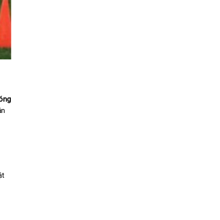
bóng
n 
t 