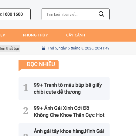
e: 1600 1600
ĐẸP
PHONG THỦY
CÂY CẢNH
t bại của Bồ Đào Nha
Thứ 5, ngày 6 tháng 8, 2026, 20:41:50
Sai lầm của Kim Seung-gyu trong trận gặp Mexic
ĐỌC NHIỀU
99+ Tranh tô màu búp bê giấy
chibi cute dễ thương
99+ Ảnh Gái Xinh Cởi Đồ
Không Che Khoe Thân Cực Hot
Ảnh gái tây khoe hàng,Hình Gái
à