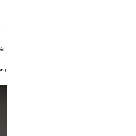
 
ến 
ng 