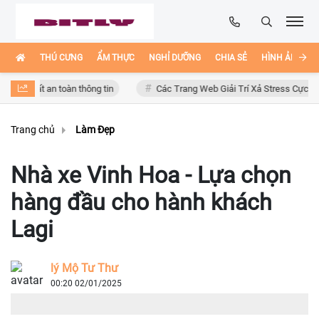
THÚ CƯNG
ẨM THỰC
NGHỈ DƯỠNG
CHIA SẺ
HÌNH ẢNH ĐẸ
 mất an toàn thông tin
Các Trang Web Giải Trí Xả Stress Cực Hay Ho T
Trang chủ
Làm Đẹp
Nhà xe Vinh Hoa - Lựa chọn
hàng đầu cho hành khách
Lagi
lý Mộ Tư Thư
00:20 02/01/2025