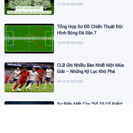
17:24 20/03/2026
Tổng Hợp Sơ Đồ Chiến Thuật Đội
Hình Bóng Đá Sân 7
16:03 09/03/2026
CLB Ghi Nhiều Bàn Nhất Một Mùa
Giải – Những Kỷ Lục Khó Phá
09:14 01/03/2026
Sự Biến Mất Của "Số 10 Cổ Điển":
Lời Chia Tay Những Nghệ Sĩ Cuối
Cùng
17:10 19/01/2026