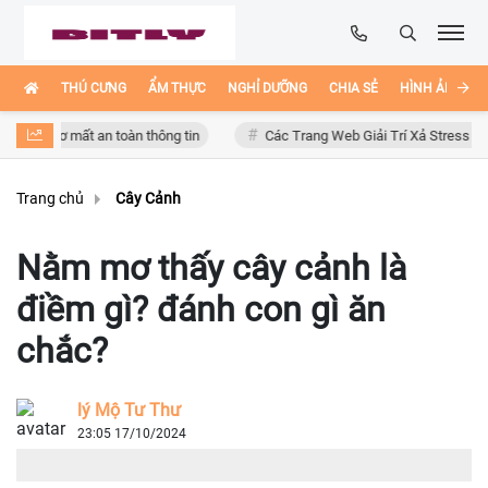
THÚ CƯNG
ẨM THỰC
NGHỈ DƯỠNG
CHIA SẺ
HÌNH ẢNH ĐẸ
y cơ mất an toàn thông tin
Các Trang Web Giải Trí Xả Stress Cực Hay H
Trang chủ
Cây Cảnh
Nằm mơ thấy cây cảnh là
điềm gì? đánh con gì ăn
chắc?
lý Mộ Tư Thư
23:05 17/10/2024