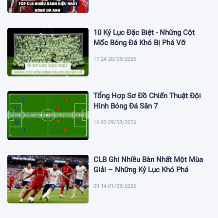
10 Kỷ Lục Đặc Biệt - Những Cột
Mốc Bóng Đá Khó Bị Phá Vỡ
17:24 20/03/2026
Tổng Hợp Sơ Đồ Chiến Thuật Đội
Hình Bóng Đá Sân 7
16:03 09/03/2026
CLB Ghi Nhiều Bàn Nhất Một Mùa
Giải – Những Kỷ Lục Khó Phá
09:14 01/03/2026