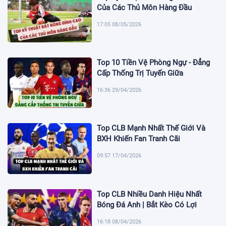
Của Các Thủ Môn Hàng Đầu
17:05 08/05/2026
Top 10 Tiền Vệ Phòng Ngự - Đẳng
Cấp Thống Trị Tuyến Giữa
16:36 29/04/2026
Top CLB Mạnh Nhất Thế Giới Và
BXH Khiến Fan Tranh Cãi
09:57 17/04/2026
Top CLB Nhiều Danh Hiệu Nhất
Bóng Đá Anh | Bắt Kèo Có Lợi
16:18 08/04/2026