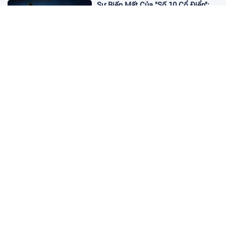
Sự Biến Mất Của "Số 10 Cổ Điển":
Lời Chia Tay Những Nghệ Sĩ Cuối
Cùng
17:10 19/01/2026
Cập Nhật Tin Chuyển Nhượng
Chelsea nhắm Fermin Lopez
17:09 13/01/2026
Dàn Sao Trẻ Hứa Hẹn Bùng Nổ Tại
World Cup 2026
17:12 07/01/2026
Vì Sao Bảo Mật Tài Khoản Online
Ngày Càng Quan Trọng?