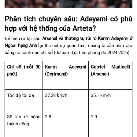
Phân tích chuyên sâu: Adeyemi có phù 
hợp với hệ thống của Arteta?
Để hiểu rõ tại sao 
Arsenal và thương vụ rủi ro Karim Adeyemi ở 
Ngoại hạng Anh
 lại thu hút sự quan tâm, chúng ta cần nhìn vào 
bảng so sánh các chỉ số (dự báo dựa trên phong độ 2024-2025):
Chỉ số (mỗi 90 
Karim Adeyemi 
Gabriel Martinelli 
phút)
(Dortmund)
(Arsenal)
Tốc độ tối đa
37.28 km/h
35.1 km/h
Số lần rê bóng 
2.8
1.9
thành công