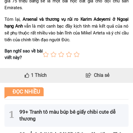
giá 75 triệu bảng sẽ là một bài học đắt giá cho đội chủ sân 
Emirates.
Tóm lại, 
Arsenal và thương vụ rủi ro Karim Adeyemi ở Ngoại 
hạng Anh
 vẫn là một canh bạc đầy kịch tính mà kết quả của nó 
sẽ phụ thuộc rất nhiều vào bản lĩnh của Mikel Arteta và ý chí cầu 
tiến của chính tiền đạo người Đức.
Bạn nghĩ sao về bài
viết này?
1
Thích
Chia sẻ
ĐỌC NHIỀU
99+ Tranh tô màu búp bê giấy chibi cute dễ
thương