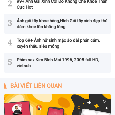
99+ Ảnh Gái Xinh Cởi Đồ Không Che Khoe Thân
Cực Hot
Ảnh gái tây khoe hàng,Hình Gái tây xinh đẹp thủ
dâm khoe lồn không lông
Top 69+ Ảnh nữ sinh mặc áo dài phản cảm,
xuyên thấu, siêu mỏng
Phim sex Kim Bình Mai 1996, 2008 full HD,
vietsub
BÀI VIẾT LIÊN QUAN