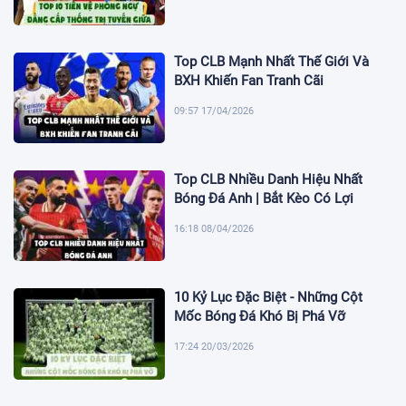
Top CLB Mạnh Nhất Thế Giới Và
BXH Khiến Fan Tranh Cãi
09:57 17/04/2026
Top CLB Nhiều Danh Hiệu Nhất
Bóng Đá Anh | Bắt Kèo Có Lợi
16:18 08/04/2026
10 Kỷ Lục Đặc Biệt - Những Cột
Mốc Bóng Đá Khó Bị Phá Vỡ
17:24 20/03/2026