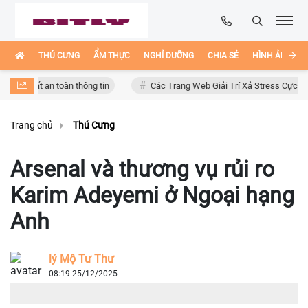
THÚ CƯNG
ẨM THỰC
NGHỈ DƯỠNG
CHIA SẺ
HÌNH ẢNH ĐẸ
ất an toàn thông tin
Các Trang Web Giải Trí Xả Stress Cực Hay Ho Trê
Trang chủ
Thú Cưng
Arsenal và thương vụ rủi ro
Karim Adeyemi ở Ngoại hạng
Anh
lý Mộ Tư Thư
08:19 25/12/2025