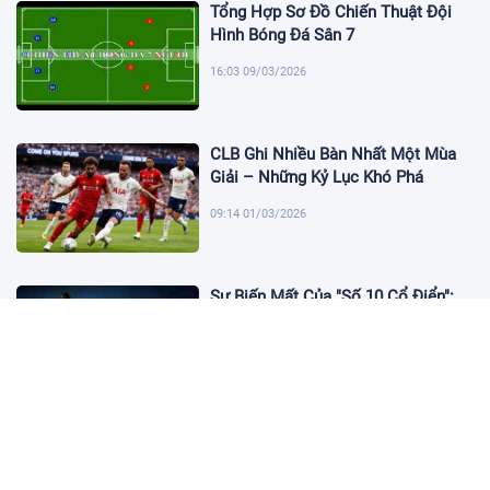
Tổng Hợp Sơ Đồ Chiến Thuật Đội
Hình Bóng Đá Sân 7
16:03 09/03/2026
CLB Ghi Nhiều Bàn Nhất Một Mùa
Giải – Những Kỷ Lục Khó Phá
09:14 01/03/2026
Sự Biến Mất Của "Số 10 Cổ Điển":
Lời Chia Tay Những Nghệ Sĩ Cuối
Cùng
17:10 19/01/2026
Cập Nhật Tin Chuyển Nhượng
Chelsea nhắm Fermin Lopez