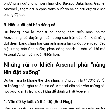
phương án dự phòng hoàn hảo cho Bukayo Saka hoặc Gabriel 
Martinelli, thậm chí là cạnh tranh suất đá chính nếu duy trì được 
phong độ cao.
3. Hiệu suất ghi bàn đáng nể
Dù không phải là một trung phong cắm điển hình, nhưng 
Adeyemi lại có duyên ghi bàn trong các trận cầu lớn. Khả năng 
dứt điểm bằng chân trái của anh mang lại sự đột biến cao, đặc 
biệt trong các tình huống phản công nhanh – một vũ khí mà 
Arsenal đang muốn hoàn thiện hơn.
Những rủi ro khiến Arsenal phải "nâng 
lên đặt xuống"
Dù tài năng là không thể phủ nhận, nhưng cụm từ 
thương vụ rủi 
ro
 không phải ngẫu nhiên mà có. Arsenal cần nhìn vào những bài 
học xương máu trong quá khứ để đánh giá về Adeyemi.
1. Vấn đề kỷ luật và thái độ (Red Flag)
Gần đây nhất, vào tháng 12/2025, Adeyemi đã gây bão truyền 