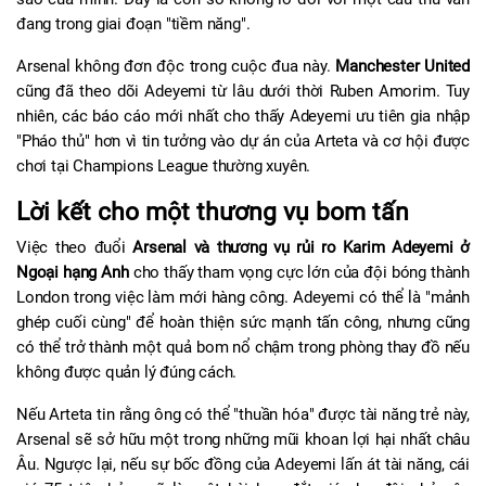
đang trong giai đoạn "tiềm năng".
Arsenal không đơn độc trong cuộc đua này. 
Manchester United
cũng đã theo dõi Adeyemi từ lâu dưới thời Ruben Amorim. Tuy 
nhiên, các báo cáo mới nhất cho thấy Adeyemi ưu tiên gia nhập 
"Pháo thủ" hơn vì tin tưởng vào dự án của Arteta và cơ hội được 
chơi tại Champions League thường xuyên.
Lời kết cho một thương vụ bom tấn
Việc theo đuổi 
Arsenal và thương vụ rủi ro Karim Adeyemi ở 
Ngoại hạng Anh
 cho thấy tham vọng cực lớn của đội bóng thành 
London trong việc làm mới hàng công. Adeyemi có thể là "mảnh 
ghép cuối cùng" để hoàn thiện sức mạnh tấn công, nhưng cũng 
có thể trở thành một quả bom nổ chậm trong phòng thay đồ nếu 
không được quản lý đúng cách.
Nếu Arteta tin rằng ông có thể "thuần hóa" được tài năng trẻ này, 
Arsenal sẽ sở hữu một trong những mũi khoan lợi hại nhất châu 
Âu. Ngược lại, nếu sự bốc đồng của Adeyemi lấn át tài năng, cái 