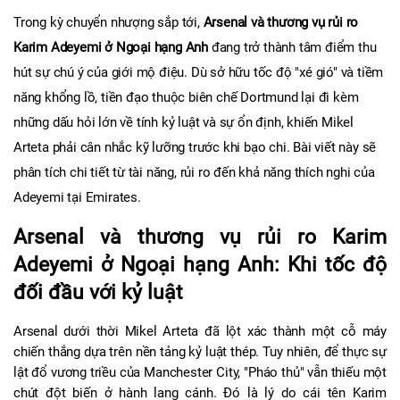
Trong kỳ chuyển nhượng sắp tới, 
Arsenal và thương vụ rủi ro 
Karim Adeyemi ở Ngoại hạng Anh
 đang trở thành tâm điểm thu 
hút sự chú ý của giới mộ điệu. Dù sở hữu tốc độ "xé gió" và tiềm 
năng khổng lồ, tiền đạo thuộc biên chế Dortmund lại đi kèm 
những dấu hỏi lớn về tính kỷ luật và sự ổn định, khiến Mikel 
Arteta phải cân nhắc kỹ lưỡng trước khi bạo chi. Bài viết này sẽ 
phân tích chi tiết từ tài năng, rủi ro đến khả năng thích nghi của 
Adeyemi tại Emirates.
Arsenal và thương vụ rủi ro Karim 
Adeyemi ở Ngoại hạng Anh: Khi tốc độ 
đối đầu với kỷ luật
Arsenal dưới thời Mikel Arteta đã lột xác thành một cỗ máy 
chiến thắng dựa trên nền tảng kỷ luật thép. Tuy nhiên, để thực sự 
lật đổ vương triều của Manchester City, "Pháo thủ" vẫn thiếu một 
chút đột biến ở hành lang cánh. Đó là lý do cái tên Karim 