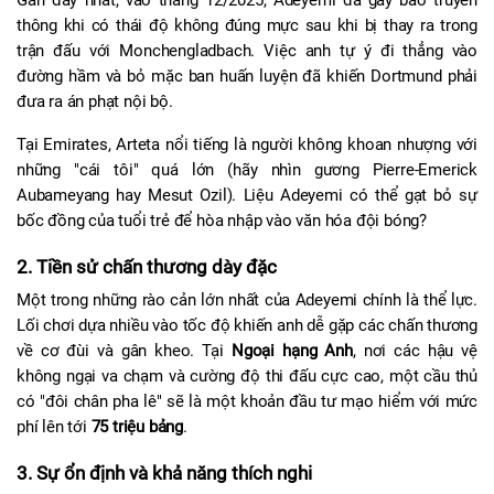
thông khi có thái độ không đúng mực sau khi bị thay ra trong 
trận đấu với Monchengladbach. Việc anh tự ý đi thẳng vào 
đường hầm và bỏ mặc ban huấn luyện đã khiến Dortmund phải 
đưa ra án phạt nội bộ.
Tại Emirates, Arteta nổi tiếng là người không khoan nhượng với 
những "cái tôi" quá lớn (hãy nhìn gương Pierre-Emerick 
Aubameyang hay Mesut Ozil). Liệu Adeyemi có thể gạt bỏ sự 
bốc đồng của tuổi trẻ để hòa nhập vào văn hóa đội bóng?
2. Tiền sử chấn thương dày đặc
Một trong những rào cản lớn nhất của Adeyemi chính là thể lực. 
Lối chơi dựa nhiều vào tốc độ khiến anh dễ gặp các chấn thương 
về cơ đùi và gân kheo. Tại 
Ngoại hạng Anh
, nơi các hậu vệ 
không ngại va chạm và cường độ thi đấu cực cao, một cầu thủ 
có "đôi chân pha lê" sẽ là một khoản đầu tư mạo hiểm với mức 
phí lên tới 
75 triệu bảng
.
3. Sự ổn định và khả năng thích nghi